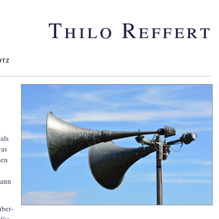
Thilo Reffert
utz
 als
was
hen
dann
über­
 für