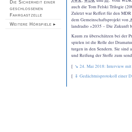
Die Sicherheit einer
auch die Tom Felski Trilogie (20
geschlossenen
Zuletzt war Reffert für den MD
Fahrgastzelle
dem Gemein­schafts­projekt von
Weitere Hörspiele ▸
land­radio »2035 – Die Zukunft b
Kaum zu überschätzen bei der P
spielen ist die Rolle der Drama­
turgen in den Sendern. Sie sind 
und Reifung der Stoffe zum send
24. Mai 2018: Interview mi
Gedächtnisprotokoll einer D