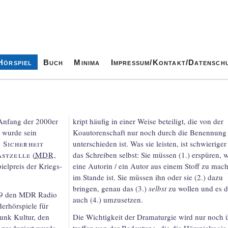
Hörspiel
Buch
Minima
Impressum/Kontakt/Datensch
t Anfang der 2000er
kript häufig in einer Weise beteiligt, die von der
t wurde sein
Koautoren­schaft nur noch durch die Benennung
 Sicher­heit
unter­schieden ist. Was sie leisten, ist schwie­riger
ast­zelle
(
MDR
,
das Schreiben selbst: Sie müssen (1.) erspüren, 
iel­preis der Kriegs­
eine Autorin / ein Autor aus einem Stoff zu mac
im Stande ist. Sie müssen ihn oder sie (2.) dazu
bringen, genau das (3.)
selbst
zu wollen und es 
019 den MDR Radio
auch (4.) umzusetzen.
r­hör­spiele für
funk Kultur, den
Die Wichtigkeit der Dramaturgie wird nur noch 
produziert wurde
troffen von der Bedeutung, die die Hör­spiel­regie