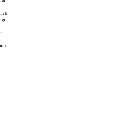
­
nelt
ngt
n
r
n
utor