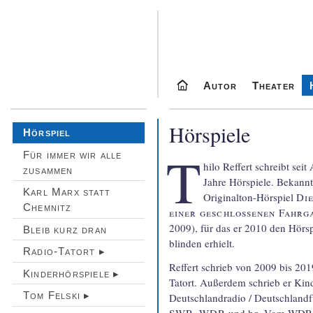
Autor
Theater
Hörspiele
Hörspiel
T
Für immer wir alle
hilo Reffert schreibt sei
zusammen
Jahre Hörspiele. Bekann
Karl Marx statt
Original­ton-Hörspiel
Die
Chemnitz
einer geschlos­senen Fahr­g
2009), für das er 2010 den Hör­sp
Bleib kurz dran
blinden erhielt.
Radio-Tatort ▸
Reffert schrieb von 2009 bis 2
Kinderhörspiele ▸
Tatort. Außerdem schrieb er Kinde
Tom Felski ▸
Deutschland­radio / Deutschland­
SWR
,
WDR
und
hr
. Vom WDR 