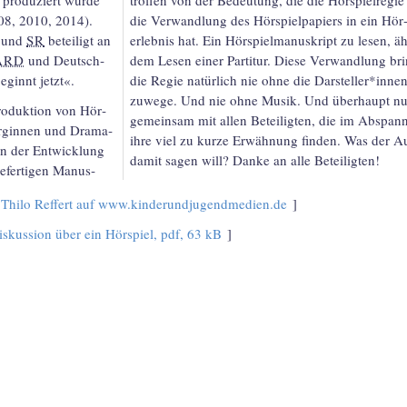
08, 2010, 2014).
die Ver­wand­lung des Hör­spiel­papiers in ein Hör
R und
SR
beteiligt an
erlebnis hat. Ein Hör­spiel­manus­kript zu lesen, äh
ARD
und Deutsch­
dem Lesen einer Partitur. Diese Verwand­lung bri
eginnt jetzt«.
die Regie natür­lich nie ohne die Dar­steller*inne
zuwege. Und nie ohne Musik. Und überhaupt nu
roduktion von Hör­
gemein­sam mit allen Betei­lig­ten, die im Abspan
turginnen und Drama­
ihre viel zu kurze Erwähnung finden. Was der A
an der Entwick­lung
damit sagen will? Danke an alle Beteiligten!
e­fertigen Manus­
t Thilo Reffert auf www.kinderundjugendmedien.de
iskussion über ein Hörspiel, pdf, 63 kB