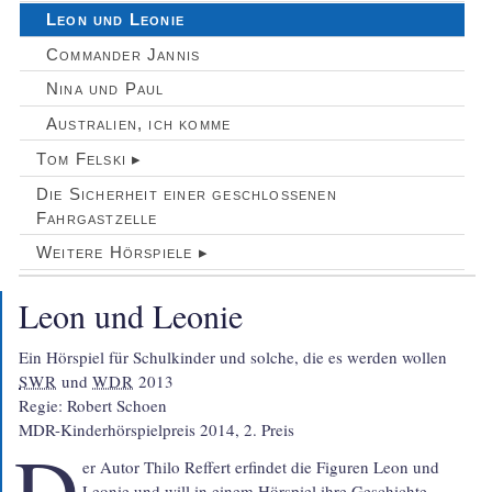
Leon und Leonie
Commander Jannis
Nina und Paul
Australien, ich komme
Tom Felski ▸
Die Sicherheit einer geschlossenen
Fahrgastzelle
Weitere Hörspiele ▸
Leon und Leonie
SWR
 und 
WDR
 2013

Regie: Robert Schoen

MDR-Kinderhörspielpreis 2014, 2. Preis
D
er Autor Thilo Reffert erfindet die Figuren Leon und
Leonie und will in einem Hörspiel ihre Geschichte