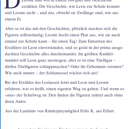
erzählen: Die Geschichte, wie Leon zur Schule kommt
und Leonie nicht – und das, obwohl sie Zwillinge sind, wie aus
einem Ei.
Aber so ist das mit den Geschichten, plötzlich machen sich die
Figuren selbst­ständig: Leonie heckt einen Plan aus, wie sie auch
einmal zur Schule kann – für einen Tag! Zum Entsetzen des
Erzählers ist Leon ein­ver­standen, und so gerät in der prima aus­ge­
dachten Geschichte alles durch­einander. Im größten Kuddel­
muddel will Leon ganz aus­steigen, aber er ist eine Titel­figur –
dürfen Titel­figuren schlapp­machen? Oder ihr Geheimnis verraten?
Wie auch immer – der Schla­massel wächst sich aus!
Bis der Erzähler das Loslassen lernt und Leon und Leonie
erfahren, was es heißt, einen eigenen Weg zu gehen. Und wenn es
»nur« der Schulweg ist. Den finden die Figuren zuletzt auch ohne
ihren Autor.
Aus der Laudatio von Kinderjurymitglied Felix K. aus Erfurt:
besonders für jüngere Kinder geeignet, doch auch