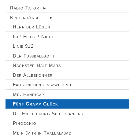
Radio-Tatort ▸
Kinderhörspiele ▾
Herr der Lügen
Ich! Fliege! Nicht!
Linie 912
Der Fußballgott
Nächster Halt Mars
Der Alleskönner
Faustinchen einszweidrei
Mr. Handicap
Fünf Gramm Glück
Die Entdeckung Spielofaniens
Pinocchio
Mein Jahr in Trallalabad