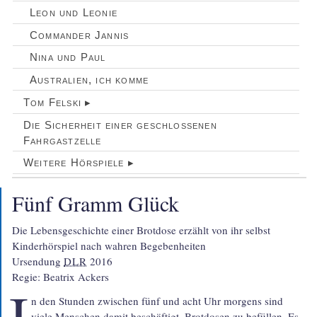
Leon und Leonie
Commander Jannis
Nina und Paul
Australien, ich komme
Tom Felski ▸
Die Sicherheit einer geschlossenen
Fahrgastzelle
Weitere Hörspiele ▸
Fünf Gramm Glück
Die Lebensgeschichte einer Brotdose erzählt von ihr selbst

Kinderhörspiel nach wahren Begebenheiten

Ursendung 
DLR
 2016

Regie: Beatrix Ackers
I
n den Stunden zwischen fünf und acht Uhr morgens sind
viele Menschen damit beschäf­tigt, Brotdosen zu befüllen. Es