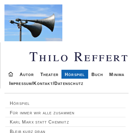
Thilo Reffert
Autor
Theater
Hörspiel
Buch
Minima
Impressum/Kontakt/Datenschutz
Hörspiel
Für immer wir alle zusammen
Karl Marx statt Chemnitz
Bleib kurz dran