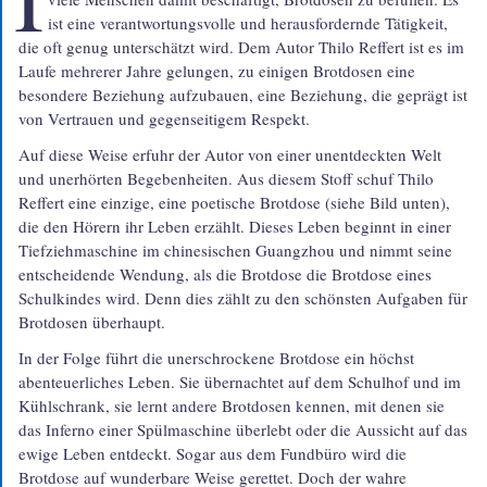
ist eine verant­wortungs­volle und heraus­fordernde Tätigkeit,
die oft genug unter­schätzt wird. Dem Autor Thilo Reffert ist es im
Laufe mehrerer Jahre gelungen, zu einigen Brotdosen eine
besondere Beziehung auf­zu­bauen, eine Beziehung, die geprägt ist
von Vertrauen und gegen­seitigem Respekt.
Auf diese Weise erfuhr der Autor von einer unent­deckten Welt
und uner­hörten Begeben­heiten. Aus diesem Stoff schuf Thilo
Reffert eine einzige, eine poetische Brotdose (siehe Bild unten),
die den Hörern ihr Leben erzählt. Dieses Leben beginnt in einer
Tief­zieh­maschine im chine­sischen Guangzhou und nimmt seine
ent­schei­dende Wendung, als die Brotdose die Brotdose eines
Schul­kindes wird. Denn dies zählt zu den schönsten Aufgaben für
Brotdosen überhaupt.
In der Folge führt die uner­schrockene Brotdose ein höchst
abenteuer­liches Leben. Sie über­nachtet auf dem Schulhof und im
Kühl­schrank, sie lernt andere Brotdosen kennen, mit denen sie
das Inferno einer Spül­maschine überlebt oder die Aussicht auf das
ewige Leben entdeckt. Sogar aus dem Fundbüro wird die
Brotdose auf wunder­bare Weise gerettet. Doch der wahre