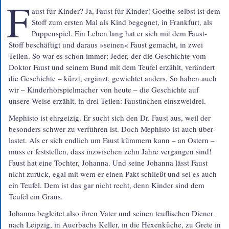
F
aust für Kinder? Ja, Faust für Kinder! Goethe selbst ist dem
Stoff zum ersten Mal als Kind begegnet, in Frankfurt, als
Puppen­spiel. Ein Leben lang hat er sich mit dem Faust-
Stoff beschäf­tigt und daraus »seinen« Faust gemacht, in zwei
Teilen. So war es schon immer: Jeder, der die Geschichte vom
Doktor Faust und seinem Bund mit dem Teufel erzählt, verändert
die Geschichte – kürzt, ergänzt, gewichtet anders. So haben auch
wir – Kinder­hörspiel­macher von heute – die Geschichte auf
unsere Weise erzählt, in drei Teilen: Faustin­chen einszweidrei.
Mephisto ist ehrgeizig. Er sucht sich den Dr. Faust aus, weil der
besonders schwer zu verführen ist. Doch Mephisto ist auch über­
lastet. Als er sich endlich um Faust kümmern kann – an Ostern –
muss er fest­stellen, dass inzwischen zehn Jahre vergangen sind!
Faust hat eine Tochter, Johanna. Und seine Johanna lässt Faust
nicht zurück, egal mit wem er einen Pakt schließt und sei es auch
ein Teufel. Dem ist das gar nicht recht, denn Kinder sind dem
Teufel ein Graus.
Johanna begleitet also ihren Vater und seinen teuf­lischen Diener
nach Leipzig, in Auerbachs Keller, in die Hexen­küche, zu Grete in