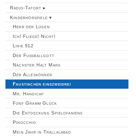
Radio-Tatort ▸
Kinderhörspiele ▾
Herr der Lügen
Ich! Fliege! Nicht!
Linie 912
Der Fußballgott
Nächster Halt Mars
Der Alleskönner
Faustinchen einszweidrei
Mr. Handicap
Fünf Gramm Glück
Die Entdeckung Spielofaniens
Pinocchio
Mein Jahr in Trallalabad