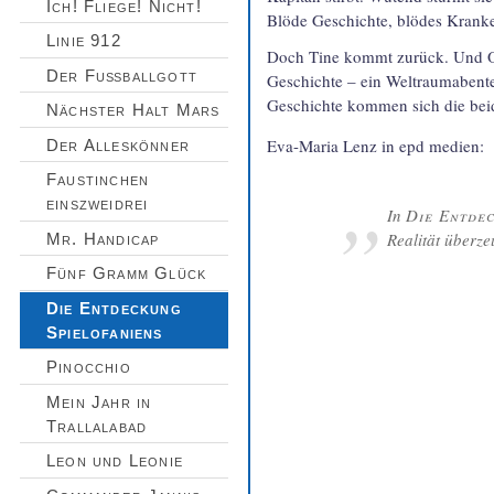
Ich! Fliege! Nicht!
Blöde Geschichte, blödes Kranke
Linie 912
Doch Tine kommt zurück. Und O
Der Fußballgott
Geschichte – ein Welt­raum­abente
Geschichte kommen sich die bei
Nächster Halt Mars
Eva-Maria Lenz in epd medien:
Der Alleskönner
Faustinchen
einszweidrei
In
Die Entdec
Realität überz
Mr. Handicap
Fünf Gramm Glück
Die Entdeckung
Spielofaniens
Pinocchio
Mein Jahr in
Trallalabad
Leon und Leonie