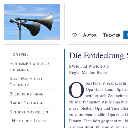
Autor
Theater
Die Entdeckung 
Hörspiel
Für immer wir alle
SWR
 und 
WDR
 2015

zusammen
Regie: Maidon Bader
O
Karl Marx statt
pa Hans ist krank, sehr
Chemnitz
Opa Hans kaum. Später,
Bleib kurz dran
wird er sich Zeit nehme
zu spät für später. Als Mama mi
Radio-Tatort ▸
muss, bleiben Opa und Tine all
Kinderhörspiele ▾
zu ver­trei­ben, erzählt Opa eine
Piraten. Tine hört gespannt zu, bi
Herr der Lügen
Kapitän stirbt. Wütend stürmt s