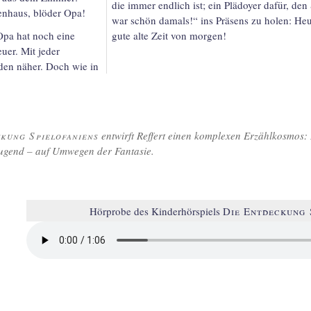
die immer endlich ist; ein Plädoyer dafür, den
n­haus, blöder Opa!
war schön damals!“ ins Präsens zu holen: Heut
pa hat noch eine
gute alte Zeit von morgen!
uer. Mit jeder
den näher. Doch wie in
kung Spielofaniens
entwirft Reffert einen komplexen Erzählkosmos: D
eugend – auf Umwegen der Fantasie.
Hörprobe des Kinderhörspiels
Die Entdeckung 