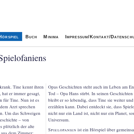
Hörspiel
Buch
Minima
Impressum/Kontakt/Datensch
Spielofaniens
 krank. Tine kennt ihren
Opas Geschichten steht auch im Leben am En
 hat er immer gesagt,
Tod – Opa Hans stirbt. In seinen Geschichten
n für Tine. Nun ist es
bleibt er so lebendig, dass Tine sie weiter un
t dem Arzt sprechen
erzählen kann. Dabei entdeckt sie, dass Spielo
ein. Um das Schweigen
nicht nur ein Land ist, nicht nur ein Planet, s
 Geschichte – von
Universum.
s plötzlich der alte
Spielofanien
ist ein Hörspiel über gemein­s
ie aus dem Zimmer: