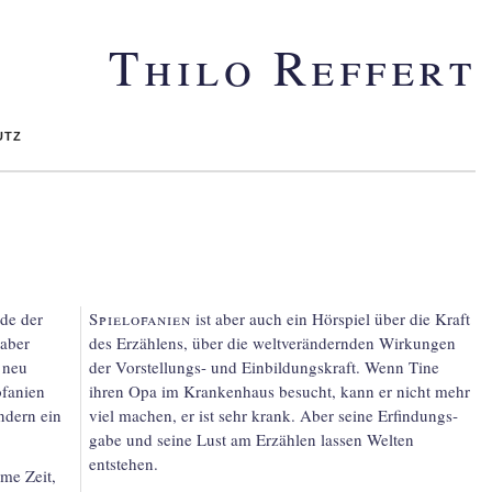
Thilo Reffert
utz
de der
Spielofanien
ist aber auch ein Hörspiel über die Kraft
 aber
des Erzählens, über die welt­verän­dern­den Wirkungen
d neu
der Vor­stellungs- und Ein­bildungs­kraft. Wenn Tine
­fanien
ihren Opa im Kranken­haus besucht, kann er nicht mehr
ondern ein
viel machen, er ist sehr krank. Aber seine Erfindungs­
gabe und seine Lust am Erzählen lassen Welten
entstehen.
ame Zeit,